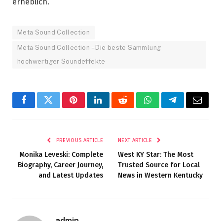
erheblich.
Meta Sound Collection
Meta Sound Collection – Die beste Sammlung
hochwertiger Soundeffekte
Facebook
Twitter
Pinterest
LinkedIn
Reddit
WhatsApp
Telegram
Email
PREVIOUS ARTICLE
NEXT ARTICLE
Monika Leveski: Complete
West KY Star: The Most
Biography, Career Journey,
Trusted Source for Local
and Latest Updates
News in Western Kentucky
admin