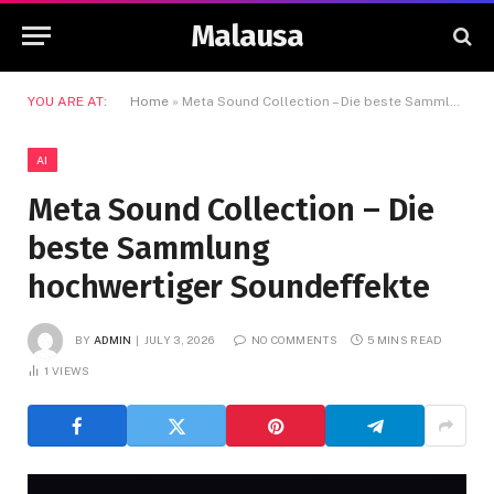
Malausa
YOU ARE AT:
Home
»
Meta Sound Collection – Die beste Sammlung hochwertiger Soundeffekte
AI
Meta Sound Collection – Die
beste Sammlung
hochwertiger Soundeffekte
BY
ADMIN
JULY 3, 2026
NO COMMENTS
5 MINS READ
1
VIEWS