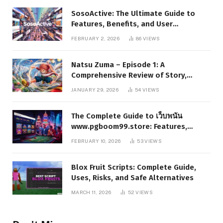
SosoActive: The Ultimate Guide to
Features, Benefits, and User
Experience
FEBRUARY 2, 2026
86
VIEWS
Natsu Zuma – Episode 1: A
Comprehensive Review of Story,
Characters, and Series Foundations
JANUARY 29, 2026
54
VIEWS
The Complete Guide to เว็บพนัน
www.pgboom99.store: Features,
Benefits, and Winning Strategies
FEBRUARY 10, 2026
53
VIEWS
Blox Fruit Scripts: Complete Guide,
Uses, Risks, and Safe Alternatives
MARCH 11, 2026
52
VIEWS